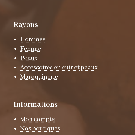
Rayons
Hommes
Femme
Peaux
Accessoires en cuir et peaux
Maroquinerie
Informations
Mon compte
Nos boutiques