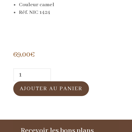
Couleur camel
Réf. NIC 1424
69,00
€
quantité
de
AJOUTER AU PANIER
Casquette
en
cuir
agneau
Recevoir les bons plans
camel