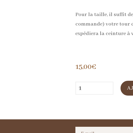
Pour la taille, il suffi
commande) votre tour de 
expédiera la ceinture à v
15,00
€
quantité
A
de
Ceinture
en
cuir