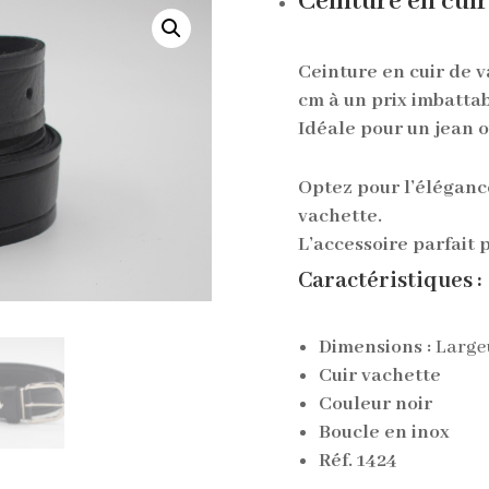
Ceinture en cuir
Ceinture en cuir de v
cm à un prix imbattab
Idéale pour un jean o
Optez pour l’élégance
vachette.
L’accessoire parfait 
Caractéristiques :
Dimensions :
Largeu
Cuir vachette
Couleur noir
Boucle en inox
Réf. 1424