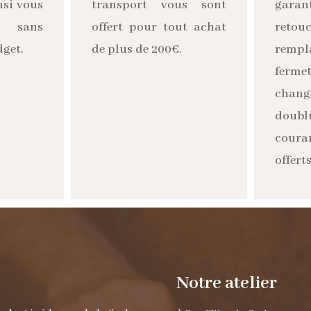
nsi vous
transport vous sont
garan
r, sans
offert pour tout achat
retouc
dget.
de plus de 200€.
remp
ferm
cha
doubl
cour
offerts
Notre atelier