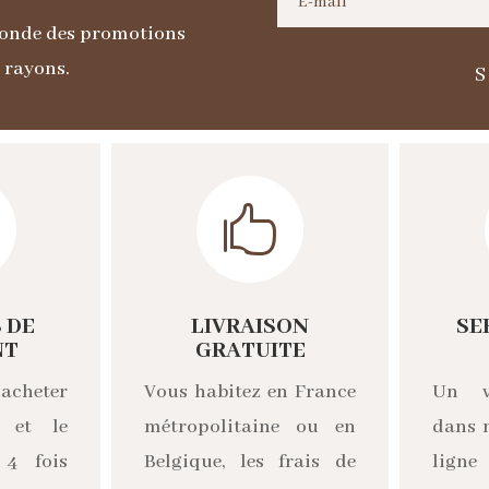
noir
 monde des promotions
s rayons.

 DE
LIVRAISON
SE
NT
GRATUITE
acheter
Vous habitez en France
Un v
n et le
métropolitaine ou en
dans 
 4 fois
Belgique, les frais de
ligne