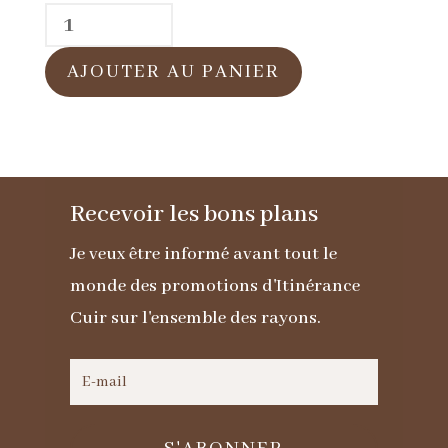
quantité
de
AJOUTER AU PANIER
Gants
en
cuir
agneau
Recevoir les bons plans
rouge
pour
Je veux être informé avant tout le
femme
monde des promotions d'Itinérance
Cuir sur l'ensemble des rayons.