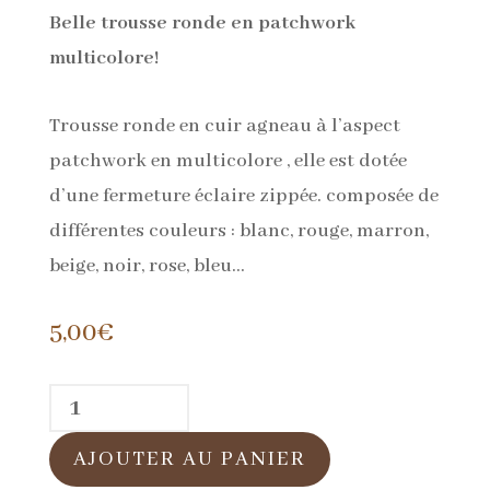
Belle trousse ronde en patchwork
multicolore!
Trousse ronde en cuir agneau à l’aspect
patchwork en multicolore , elle est dotée
d’une fermeture éclaire zippée. composée de
différentes couleurs : blanc, rouge, marron,
beige, noir, rose, bleu…
5,00
€
quantité
de
AJOUTER AU PANIER
Trousse