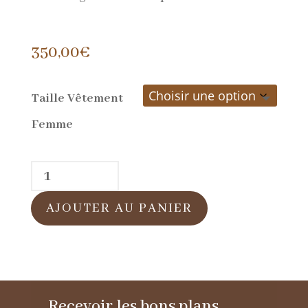
350,00
€
Taille Vêtement
Femme
quantité
de
AJOUTER AU PANIER
Blouson
femme
perfecto
en
Recevoir les bons plans
cuir