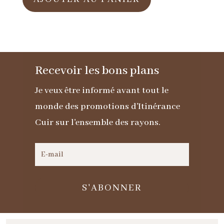
Veste
courte
en
cuir
Recevoir les bons plans
noir
avec
Je veux être informé avant tout le
col
monde des promotions d'Itinérance
rond
Cuir sur l'ensemble des rayons.
pour
femme
S'ABONNER