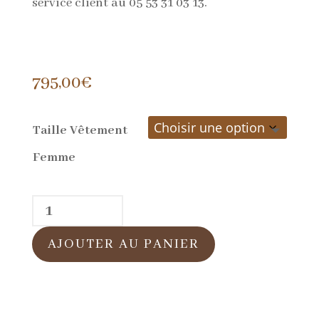
service client au 05 53 31 03 13.
795,00
€
Taille Vêtement
Femme
quantité
de
AJOUTER AU PANIER
3/4
pour
femme