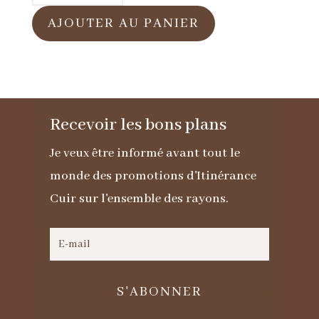
de
AJOUTER AU PANIER
Gilet
en
cuir
noir
Recevoir les bons plans
pour
homme
Je veux être informé avant tout le
monde des promotions d'Itinérance
Cuir sur l'ensemble des rayons.
S'ABONNER