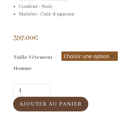
Couleur : Noir
Matière : Cuir d’agneau
397,00
€
Taille Vêtement
Homme
quantité
de
AJOUTER AU PANIER
Blazer
en
Cuir