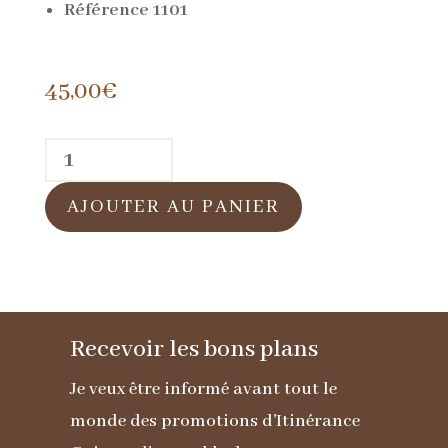
Référence 1101
45,00
€
quantité
de
AJOUTER AU PANIER
Pochette
en
cuir
grainé
Recevoir les bons plans
blanche
Je veux être informé avant tout le
monde des promotions d'Itinérance