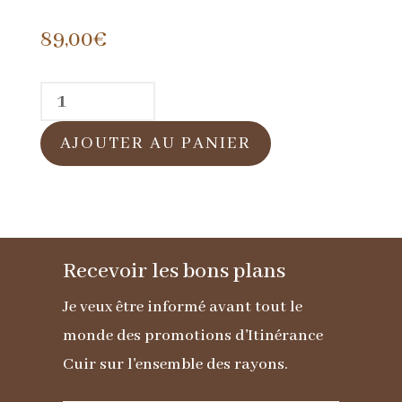
89,00
€
quantité
de
AJOUTER AU PANIER
Sac
à
main
cuir
Recevoir les bons plans
grainé
noir
Je veux être informé avant tout le
monde des promotions d'Itinérance
Cuir sur l'ensemble des rayons.