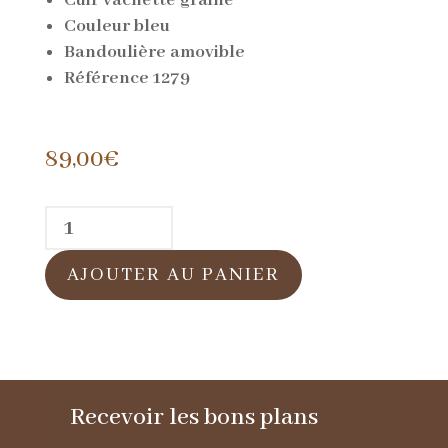
Couleur bleu
Bandoulière amovible
Référence 1279
89,00
€
quantité
de
AJOUTER AU PANIER
Sac
à
main
en
Recevoir les bons plans
cuir
bleu