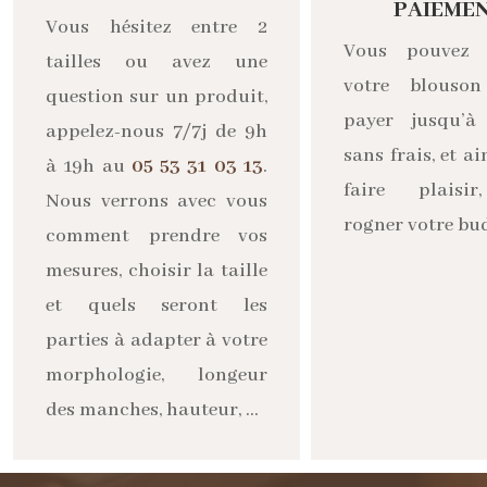
PAIEME
Vous hésitez entre 2
Vous pouvez 
tailles ou avez une
votre blouso
question sur un produit,
payer jusqu’à
appelez-nous 7/7j de 9h
sans frais, et ai
à 19h au
05 53 31 03 13
.
faire plaisi
Nous verrons avec vous
rogner votre bu
comment prendre vos
mesures, choisir la taille
et quels seront les
parties à adapter à votre
morphologie, longeur
des manches, hauteur, …