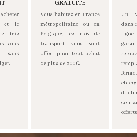
NT
GRATUITE
acheter
Vous habitez en France
Un v
n et le
métropolitaine ou en
dans 
 4 fois
Belgique, les frais de
ligne
nsi vous
transport vous sont
garan
r, sans
offert pour tout achat
retouc
dget.
de plus de 200€.
remp
ferm
cha
doubl
cour
offerts