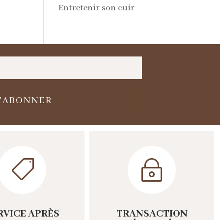
Entretenir son cuir
S'ABONNER

~
RVICE APRÈS
TRANSACTION