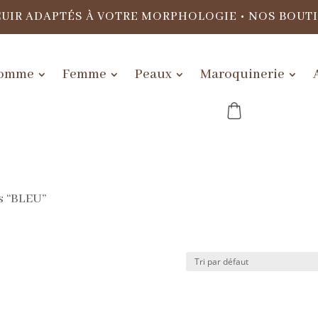
CUIR ADAPTÉS À VOTRE MORPHOLOGIE
•
NOS BOUT
omme
Femme
Peaux
Maroquinerie
és “BLEU”