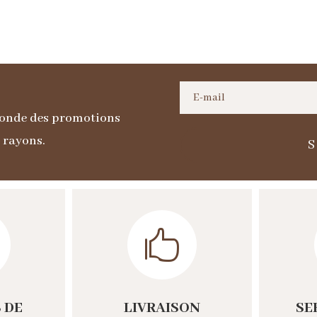
 monde des promotions
s rayons.

 DE
LIVRAISON
SE