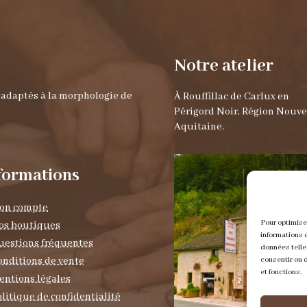
Notre atelier
t adaptés à la morphologie de
À Rouffillac de Carlux en
Périgord Noir, Région Nouve
Aquitaine.
formations
on compte
Pour optimise
os boutiques
informations d
uestions fréquentes
données telle
onditions de vente
consentir ou d
et fonctions.
entions légales
litique de confidentialité