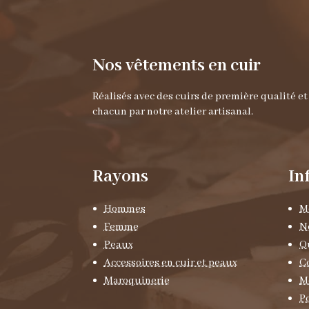
Nos vêtements en cuir
Réalisés avec des cuirs de première qualité e
chacun par notre atelier artisanal.
Rayons
In
Hommes
M
Femme
N
Peaux
Q
Accessoires en cuir et peaux
C
Maroquinerie
M
Po