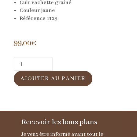
Cuir vachette grainé
Couleur jaune
Référence 1123
99,00
€
quantité
de
AJOUTER AU PANIER
Sac
en
cuir
vachette
Recevoir les bons plans
jaune
Je veux être informé avant tout le